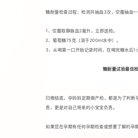
糖耐量检查过程：检测共抽血3次，空腹抽血一
1、空腹取静脉血2毫升，立即送检。
2、葡萄糖75克（溶于200ml水中
）
。
3、从喝第一口开始记录时间，在喝完糖水后1
糖耐量试验最佳检
归根结底，孕妈妈定期做产检，都是为了判断
责，更是对自己将来的小宝宝负责。
如果您在孕期有任何孕期检查或想要了解的孕