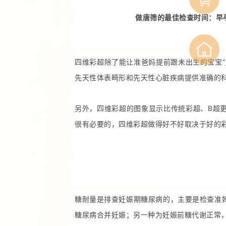
做唐筛的最佳检查时间：早孕
四维彩超除了能让准爸妈提前跟未出生的宝宝
先天性体表畸形和先天性心脏疾病提供准确的
另外，四维彩超的图象显示比传统彩超、B超
很有必要的，四维彩超做得好不好取决于好的
糖耐量是排查妊娠期糖尿病的，主要是检查准
糖尿病合并妊娠；另一种为妊娠前糖代谢正常