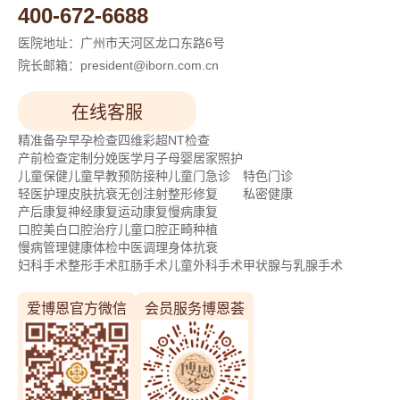
400-672-6688
医院地址：广州市天河区龙口东路6号
院长邮箱：president@iborn.com.cn
在线客服
精准备孕
早孕检查
四维彩超
NT检查
产前检查
定制分娩
医学月子
母婴居家照护
儿童保健
儿童早教
预防接种
儿童门急诊
特色门诊
轻医护理
皮肤抗衰
无创注射
整形修复
私密健康
产后康复
神经康复
运动康复
慢病康复
口腔美白
口腔治疗
儿童口腔
正畸种植
慢病管理
健康体检
中医调理
身体抗衰
妇科手术
整形手术
肛肠手术
儿童外科手术
甲状腺与乳腺手术
爱博恩官方微信
会员服务博恩荟