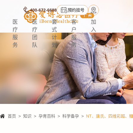
400-672-6688
预约挂号
医
医
套
客
加
疗
疗
式
户
入
服
团
计
服
我
务
队
划
务
们
首页
>
知识
>
孕育百科
>
科学备孕
>
NT、唐氏、四维彩超、