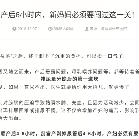
产后6小时内，新妈妈必须要闯过这一关！
2018.12.07
6836人阅读
来源：爱博恩妇产医院
熟蒂落”之后，终于卸下了沉重的负担，可以松一口气了。
题又随之而来，产后恶露问题，母乳喂养问题等，都等待着
排尿是分娩后的第一道坎
见，如果一直尿不出，医生就要给你用大招儿，就更惨了。
儿对膀胱的压迫导致黏膜水肿、充血，且因为活动减少，会
出现排尿困难或排尿不畅，这不仅会增加产妇的痛苦，影响
后大出血。
顺产后4-6小时，剖宫产剥掉尿管后4-6小时，产妇必须有尿