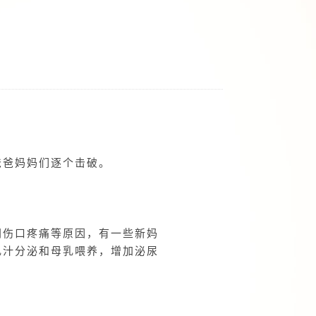
爸爸妈妈们逐个击破。
阴伤口疼痛等原因，有一些新妈
乳汁分泌和母乳喂养，增加泌尿