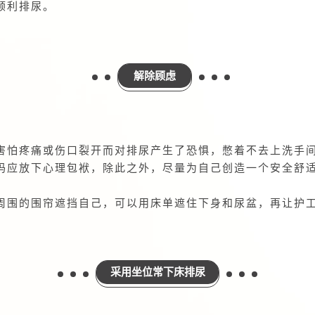
顺利排尿。
解除顾虑
害怕疼痛或伤口裂开而对排尿产生了恐惧，憋着不去上洗手
妈应放下心理包袱，除此之外，尽量为自己创造一个安全舒
周围的围帘遮挡自己，可以用床单遮住下身和尿盆，再让护
采用坐位常下床排尿