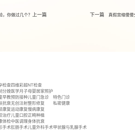
上一篇
下一篇
验，你做过几个？
真假宫缩傻傻
孕检查
四维彩超
NT检查
制分娩
医学月子
母婴居家照护
童早教
预防接种
儿童门急诊
特色门诊
肤抗衰
无创注射
整形修复
私密健康
经康复
运动康复
慢病康复
腔治疗
儿童口腔
正畸种植
康体检
中医调理
身体抗衰
形手术
肛肠手术
儿童外科手术
甲状腺与乳腺手术