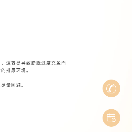
间，这容易导致膀胱过度充盈而
适的排尿环境。
工尽量回避。
线

咨