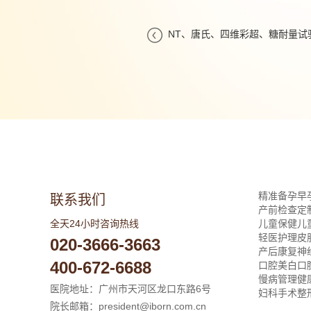

NT、唐氏、四维彩超、糖耐量试
精准备孕
早
联系我们
产前检查
定
全天24小时咨询热线
儿童保健
儿
轻医护理
皮
020-3666-3663
产后康复
神
400-672-6688
口腔美白
口
慢病管理
健
医院地址：广州市天河区龙口东路6号
妇科手术
整
院长邮箱：president@iborn.com.cn