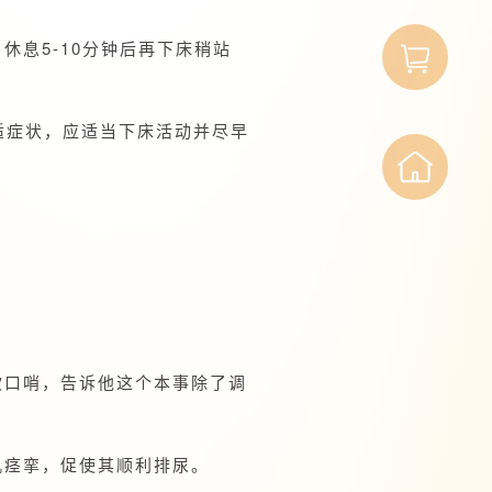
约
询
息5-10分钟后再下床稍站
挂
方
适症状，应适当下床活动并尽早
号
商
城
吹口哨，告诉他这个本事除了调
肌痉挛，促使其顺利排尿。